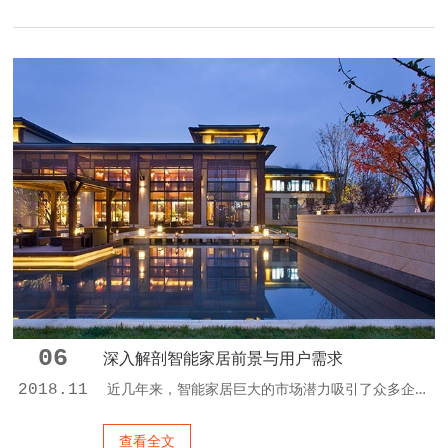
06
深入解剖智能家居前景与用户需求
近几年来，智能家居巨大的市场潜力吸引了众多企业纷纷踏至而来，为能够抢占这块蛋糕做着充分的准备。然而，看似已经迈上大好之路的智能家居，却没有产生厂商所期待的那种效果。随着市场普及的不断扩大，智能家居也将会迎来低价时代，这其中离不开房地产商的推助以及物联网技术的发展。 智能家居前景分析 智能家居一直以来留给大家的印象，多半也就是高科技、方便，什么远程、实时、定时控制，再有灯光控制、窗帘...
2018.11
查看全文