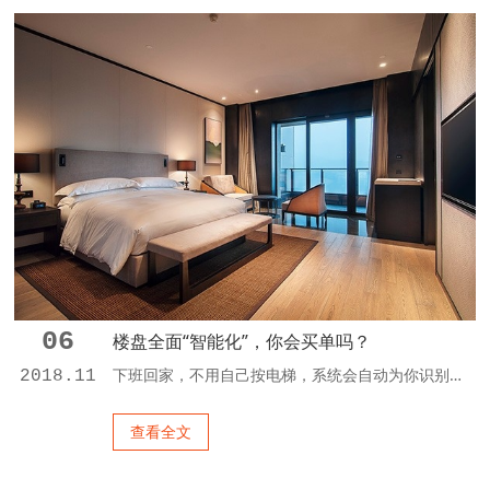
06
楼盘全面“智能化”，你会买单吗？
下班回家，不用自己按电梯，系统会自动为你识别回家的楼层；夏日炎炎，远程遥控家中的空调，到家即可舒舒服服“叹凉风”；人在车库就能提前启动家中的烤炉，家中空气质量能随时监测，小区里萌萌的机器人保安在四处巡逻……近期，记者走访发现，广州不少新盘刮起了“智能风”，诸如此类在高科技大片中看到的场景，有望变为现实。 楼盘从智能家居向智慧小区跨越 “只要在手机里安装一个APP，...
2018.11
查看全文